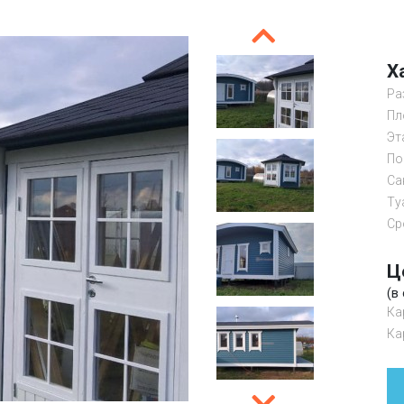
Х
Ра
Пл
Эт
По
Са
Ту
Ср
Ц
(в
Ка
Ка