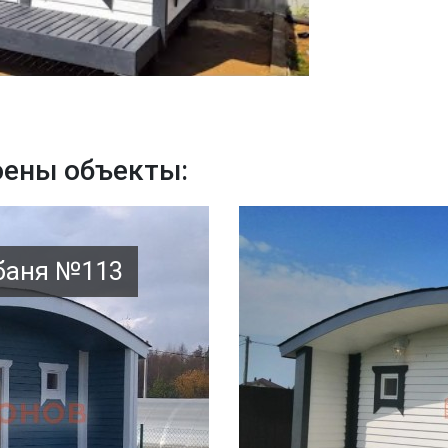
оены объекты:
 баня №113