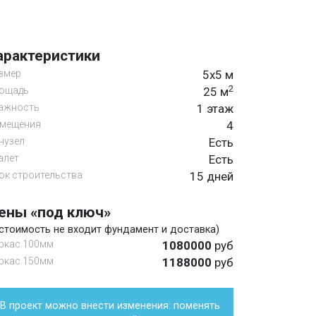
арактеристики
змер
5х5 м
2
ощадь
25 м
ажность
1 этаж
мещения
4
нузел
Есть
алет
Есть
ок строительства
15 дней
ены «под ключ»
 стоимость не входит фундамент и доставка)
ркас 100мм
1080000
руб
ркас 150мм
1188000
руб
В проект можно внести изменения: поменять