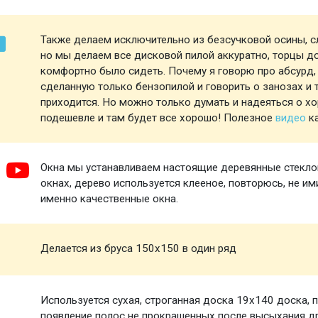
Также делаем исключительно из безсучковой осины, 
но мы делаем все дисковой пилой аккуратно, торцы 
комфортно было сидеть. Почему я говорю про абсурд,
сделанную только бензопилой и говорить о занозах и 
приходится. Но можно только думать и надеяться о х
подешевле и там будет все хорошо! Полезное
видео
ка
Окна мы устанавливаем настоящие деревянные стеклоп
окнах, дерево используется клееное, повторюсь, не и
именно качественные окна.
Делается из бруса 150х150 в один ряд
Используется сухая, строганная доска 19х140 доска, 
появление полос не прокрашенных после высыхания д