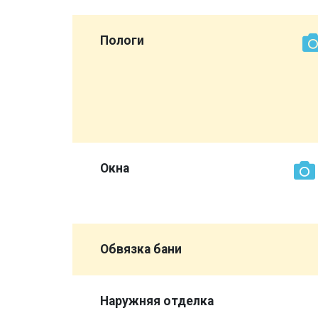
сурдом,
Пологи
об вам
всю баню
ыке не
нашли
иковых
Окна
 а
Обвязка бани
отвращает
Наружняя отделка