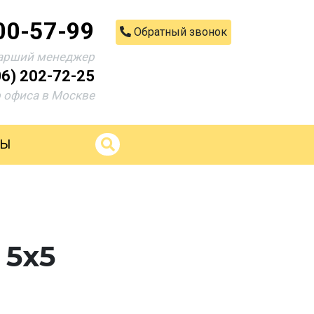
00-57-99
Обратный звонок
арший менеджер
06) 202-72-25
 офиса в Москве
ТЫ
 5х5