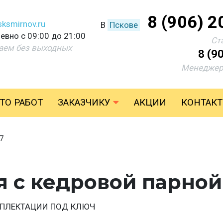
8 (906) 2
ksmirnov.ru
В
Пскове
евно с 09:00 до 21:00
Ст
аем без выходных
8 (9
Менеджер
ТО РАБОТ
ЗАКАЗЧИКУ
АКЦИИ
КОНТАК
7
я с кедровой парной
МПЛЕКТАЦИИ ПОД КЛЮЧ