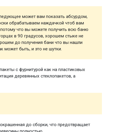
следующее может вам показать абсурдом,
Пологи
доски обрабатываем наждачкой чтоб вам
 потому что вы можете получить всю баню
торцах в 90 градусов, хорошем стыке не
орошем до получения бани что вы нашли
к может быть, и это не шутки.
акеты с фурнитурой как на пластиковых
Окна
митация деревянных стеклопакетов, а
Обвязк
покрашенная до сборки, что предотвращает
Наружн
ревесины полностью.