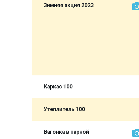
рок:
Зимняя акция 2023
ми
ься!
Каркас 100
Утеплитель 100
Вагонка в парной