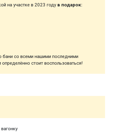
кой на участке в 2023 году
в подарок:
Зимняя
ю бани со всеми нашими последними
 определённо стоит воспользоваться!
Каркас
Утепли
 вагонку
Вагонк