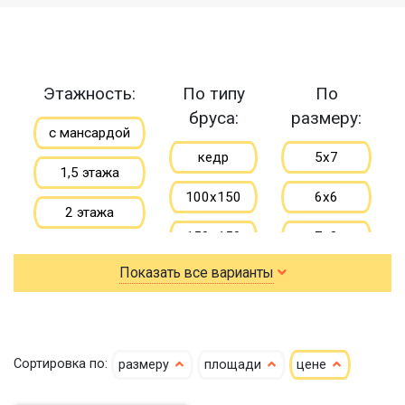
Этажность:
По типу
По
бруса:
размеру:
с мансардой
кедр
5х7
1,5 этажа
100х150
6х6
2 этажа
150х150
7х8
Показать все варианты
150х200
9х9
небольшие
до 100 м
Сортировка по:
размеру
площади
цене
до 150 м